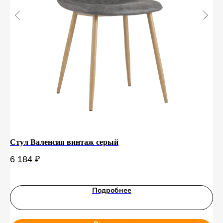
Стул Валенсия винтаж серый
Ст
10
6 184
₽
6 
Подробнее