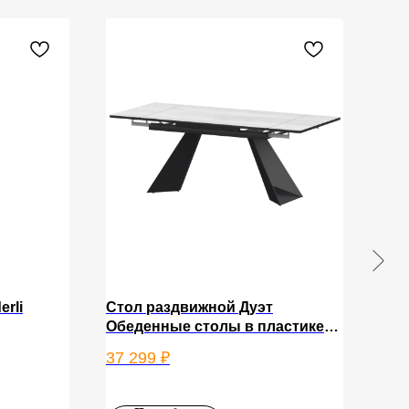
rli
Стол раздвижной Дуэт
Сте
Обеденные столы в пластике
CN.
Дуэт 1200х800+300 (Н-3828)
37 299
₽
17 
Фрост/Черный муар