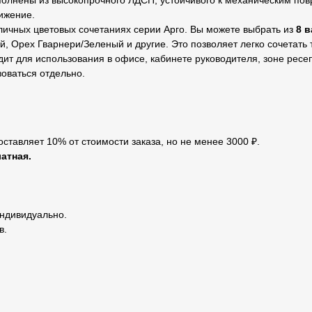
олнены из высокопрочного ЛДСП, устойчивого к механическим по
ижение.
личных цветовых сочетаниях серии Арго. Вы можете выбрать из
8 
, Орех Гварнери/Зеленый и другие. Это позволяет легко сочетать
ит для использования в офисе, кабинете руководителя, зоне ресе
зоваться отдельно.
оставляет 10% от стоимости заказа, но не менее 3000 ₽.
атная.
индивидуально.
в.