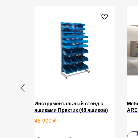
IN ALEX
Инструментальный стенд с
Меб
 мята
ящиками Практик (48 ящиков)
ARE
48 900
₽