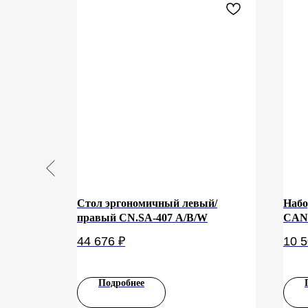
airs
Стол эргономичный левый/
Набо
правый CN.SA-407 A/B/W
CAN
44 676
₽
10 
Подробнее