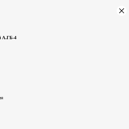
 А.ГБ-4
ия