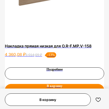
Накладка прямая низкая для О.R-F.MP.V-158
Ст
4 360,08
₽
51
5 014,09
₽
-13%
Подробнее
В корзину
В корзину