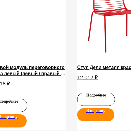
овой модуль переговорного
Стул Дели металл кра
а левый (левый / правый -
12 012
₽
ичаются направлением
618
₽
стуры на столешнице
лия) KPR-4(L\R)
Подробнее
Подробнее
В корзину
В корзину