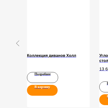
orto
Коллекция диванов Холл
Угл
стол
отл
13 
тек
Подробнее
изде
В корзину