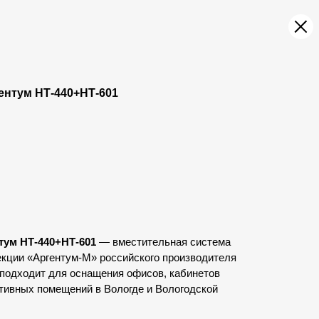
ентум НТ-440+НТ-601
тум НТ-440+НТ-601
— вместительная система
екции «Аргентум-М» российского производителя
подходит для оснащения офисов, кабинетов
тивных помещений в Вологде и Вологодской