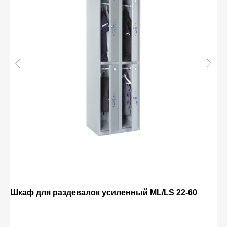
Шкаф для раздевалок усиленный ML/LS 22-60
Се
13