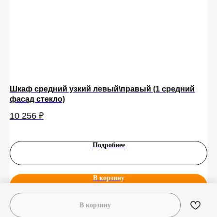
Шкаф средний узкий левый\правый (1 средний
Ве
фасад стекло)
(E
10 256
₽
11
Подробнее
В корзину
В корзину