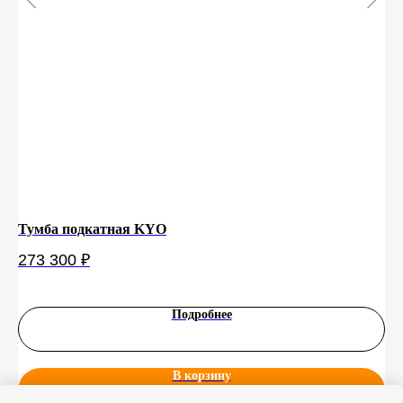
Тумба подкатная KYO
Ве
273 300
₽
4 
Подробнее
В корзину