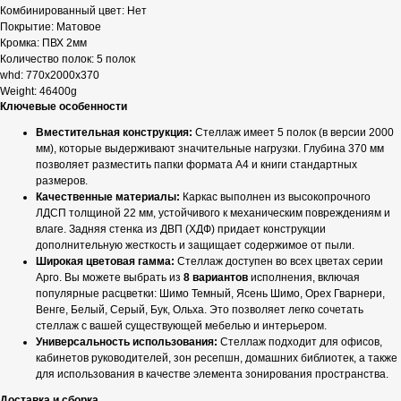
Комбинированный цвет: Нет
Покрытие: Матовое
Кромка: ПВХ 2мм
Количество полок: 5 полок
whd: 770x2000x370
Weight: 46400g
Ключевые особенности
Вместительная конструкция:
Стеллаж имеет 5 полок (в версии 2000
мм), которые выдерживают значительные нагрузки. Глубина 370 мм
позволяет разместить папки формата А4 и книги стандартных
размеров.
Качественные материалы:
Каркас выполнен из высокопрочного
ЛДСП толщиной 22 мм, устойчивого к механическим повреждениям и
влаге. Задняя стенка из ДВП (ХДФ) придает конструкции
дополнительную жесткость и защищает содержимое от пыли.
Широкая цветовая гамма:
Стеллаж доступен во всех цветах серии
Арго. Вы можете выбрать из
8 вариантов
исполнения, включая
популярные расцветки: Шимо Темный, Ясень Шимо, Орех Гварнери,
Венге, Белый, Серый, Бук, Ольха. Это позволяет легко сочетать
стеллаж с вашей существующей мебелью и интерьером.
Универсальность использования:
Стеллаж подходит для офисов,
кабинетов руководителей, зон ресепшн, домашних библиотек, а также
для использования в качестве элемента зонирования пространства.
Доставка и сборка