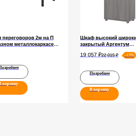
 переговоров 2м на П
Шкаф высокий широк
азном металлокаркасе
закрытый Аргентум
ution
НТ-580+НТ-602.2
19 057
₽
22 015
₽
-13%
Подробнее
Подробнее
В корзину
В корзину