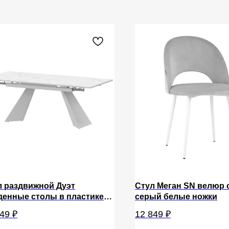
л раздвижной Дуэт
Стул Меган SN велюр 
денные столы в пластике
серый белые ножки
 1200х800+300 (Н-3828)
849
₽
12 849
₽
л/Белый муар