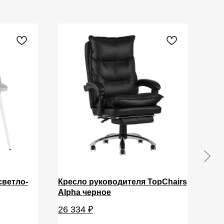
светло-
Кресло руководителя TopChairs
Бри
Alpha черное
67 
26 334
₽