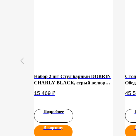
не
Набор 2 шт Стул барный DOBRIN
Стол
CHARLY BLACK, серый велюр
Обед
(MJ9-75)
Моде
15 469
₽
45 
Мрам
Подробнее
В корзину