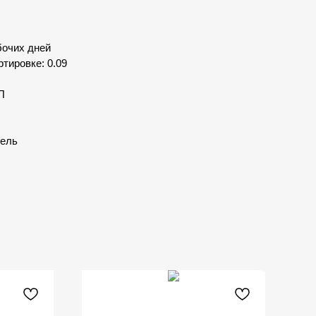
бочих дней
тировке: 0.09
П
нель