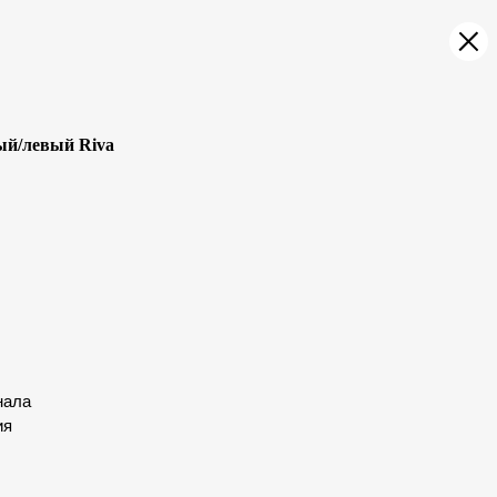
ый/левый Riva
нала
ия