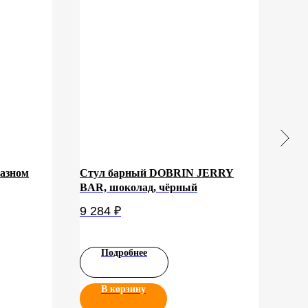
разном
Стул барный DOBRIN JERRY
Наб
BAR, шоколад, чёрный
BAR
9 284
₽
10 
Подробнее
В корзину