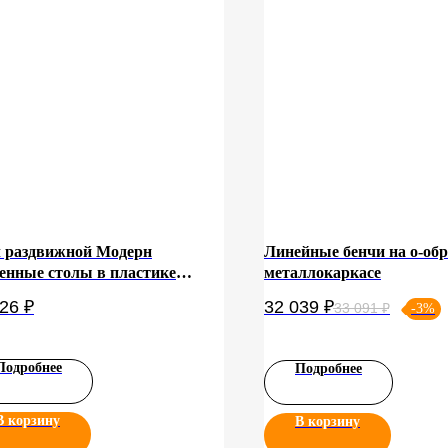
 раздвижной Модерн
Линейные бенчи на о-об
енные столы в пластике
металлокаркасе
рн 1400х945+300 (Н-3833)
526
₽
32 039
₽
33 091
₽
-3%
ор Белый/Белый муар
Подробнее
Подробнее
В корзину
В корзину