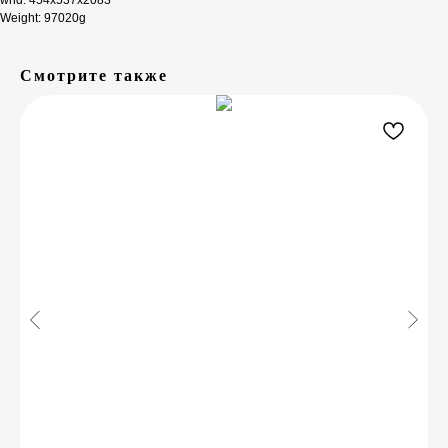
whd: 454x537x2083
Weight: 97020g
Смотрите также