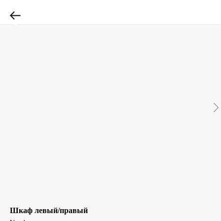
Шкаф левый/правый