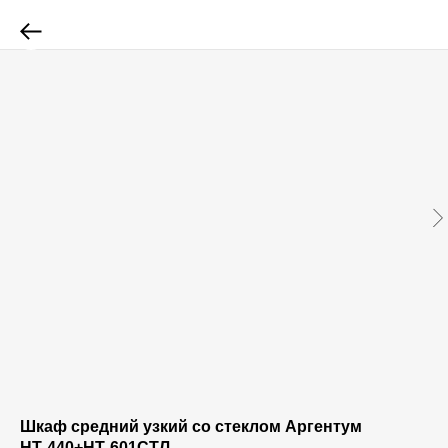
Шкаф средний узкий со стеклом Аргентум
НТ-440+НТ-601СТЛ