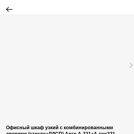
Офисный шкаф узкий с комбинированными
дверями (стекло+ЛДСП) Арго А-321+А-тон321