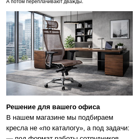
А потом переплачивают дважды.
ПОКУПАТЕЛЯМ
Доставка, сборка и
Контакты
оплата
Новости
Обмен и возврат
Портфолио
СВЯЖИТЕСЬ С НАМИ
+7(8172)72-20-53
os-mebel@mail.ru
Решение для вашего офиса
В нашем магазине мы подбираем
кресла не «по каталогу», а под задачи:
— под формат работы сотрудников