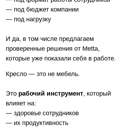
ООО «Офис Стиль»
ИНН 3525113176
— под бюджет компании
ОГРН 1023500886310
— под нагрузку
Политика конфиденциальности
И да, в том числе предлагаем
проверенные решения от Metta,
Разработка сайта: SH
которые уже показали себя в работе.
Кресло — это не мебель.
Это
рабочий инструмент
, который
влияет на:
— здоровье сотрудников
— их продуктивность