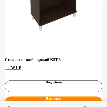
Стеллаж низкий нирокий KST-3
Ст
11 381
₽
9 
Подробнее
В корзину