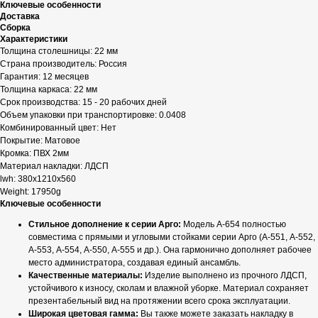
Ключевые особенности
Доставка
Сборка
Характеристики
Толщина столешницы: 22 мм
Страна производитель: Россия
Гарантия: 12 месяцев
Толщина каркаса: 22 мм
Срок производства: 15 - 20 рабочих дней
Объем упаковки при транспортировке: 0.0408
Комбинированный цвет: Нет
Покрытие: Матовое
Кромка: ПВХ 2мм
Материал накладки: ЛДСП
lwh: 380x1210x560
Weight: 17950g
Ключевые особенности
Стильное дополнение к серии Арго:
Модель А-654 полностью
совместима с прямыми и угловыми стойками серии Арго (А-551, А-552,
А-553, А-554, А-550, А-555 и др.). Она гармонично дополняет рабочее
место администратора, создавая единый ансамбль.
Качественные материалы:
Изделие выполнено из прочного ЛДСП,
устойчивого к износу, сколам и влажной уборке. Материал сохраняет
презентабельный вид на протяжении всего срока эксплуатации.
Широкая цветовая гамма:
Вы также можете заказать накладку в