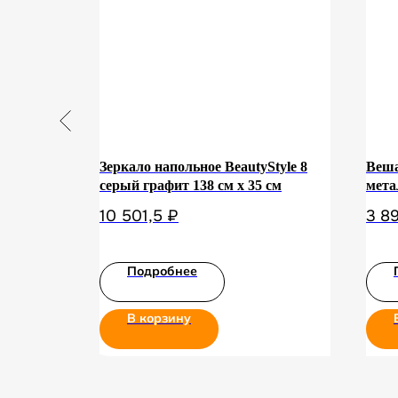
 / левый
Зеркало напольное BeautyStyle 8
Веша
серый графит 138 см х 35 см
мета
10 501,5
₽
3 8
Подробнее
В корзину