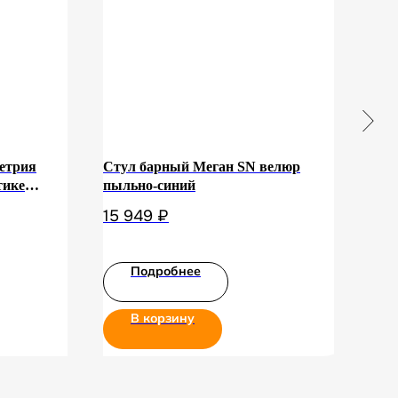
етрия
Стул барный Меган SN велюр
Бри
тике
пыльно-синий
рук
Мрамор
15 949
₽
15 
Подробнее
В корзину