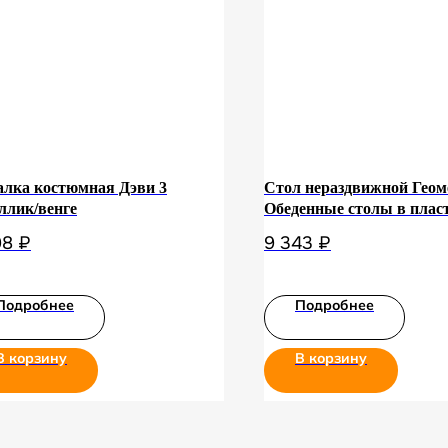
лка костюмная Дэви 3
Стол нераздвижной Геом
ллик/венге
Обеденные столы в плас
Геометрия 900 (Н-3823) 
98
₽
9 343
₽
Белый/Черный муар
Подробнее
Подробнее
В корзину
В корзину