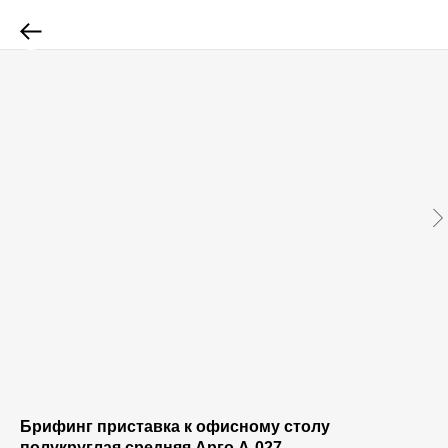
Брифинг приставка к офисному столу
полукруглая средняя Арго А-027