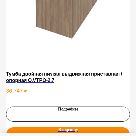
Тумба двойная низкая выдвижная приставная /
Ве
опорная O.VTPO-2.7
13
36 747
₽
Подробнее
В корзину