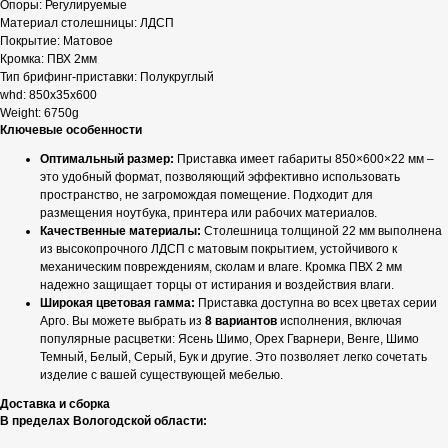
Опоры: Регулируемые
Материал столешницы: ЛДСП
Покрытие: Матовое
Кромка: ПВХ 2мм
Тип брифинг-приставки: Полукруглый
whd: 850x35x600
Weight: 6750g
Ключевые особенности
Оптимальный размер:
Приставка имеет габариты 850×600×22 мм –
это удобный формат, позволяющий эффективно использовать
пространство, не загромождая помещение. Подходит для
размещения ноутбука, принтера или рабочих материалов.
Качественные материалы:
Столешница толщиной 22 мм выполнена
из высокопрочного ЛДСП с матовым покрытием, устойчивого к
механическим повреждениям, сколам и влаге. Кромка ПВХ 2 мм
надежно защищает торцы от истирания и воздействия влаги.
Широкая цветовая гамма:
Приставка доступна во всех цветах серии
Арго. Вы можете выбрать из
8 вариантов
исполнения, включая
популярные расцветки: Ясень Шимо, Орех Гварнери, Венге, Шимо
Темный, Белый, Серый, Бук и другие. Это позволяет легко сочетать
изделие с вашей существующей мебелью.
Доставка и сборка
В пределах Вологодской области: