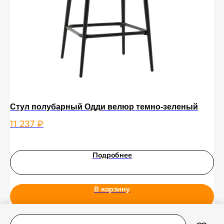
Стул полубарный Одди велюр темно-зеленый
На
RO
11 237
₽
12
Подробнее
В корзину