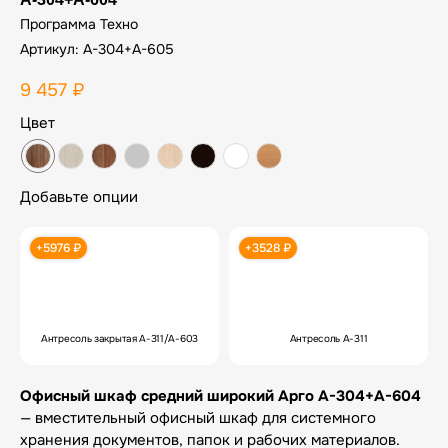
Программа Техно
Артикул:
А-304+А-605
9 457
₽
Цвет
Добавьте опции
+5976 ₽
+3528 ₽
Антресоль закрытая А-311/А-603
Антресоль А-311
Офисный шкаф средний широкий Арго А-304+А-604
— вместительный офисный шкаф для системного
хранения документов, папок и рабочих материалов.