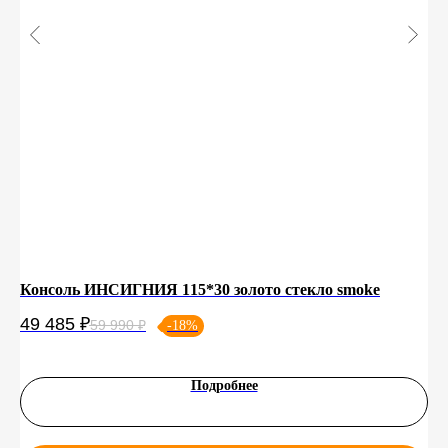
Консоль ИНСИГНИЯ 115*30 золото стекло smoke
Шк
+ 
49 485
₽
59 990
₽
-18%
16
Подробнее