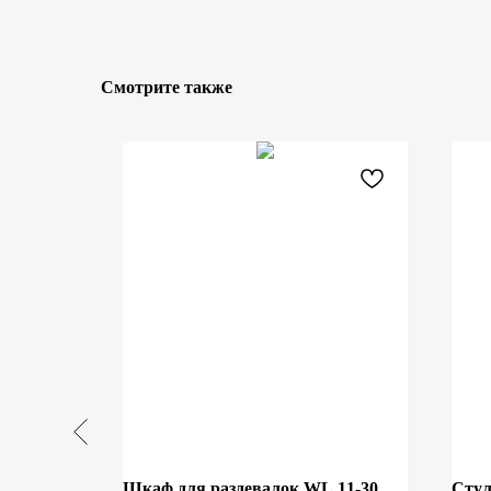
Смотрите также
кокожа
Шкаф для раздевалок WL 11-30,
Сту