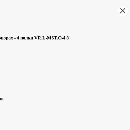
порах - 4 полки VR.L-MST.O-4.8
ия