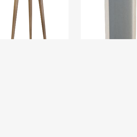
 журнальный BeautyStyle 2 дуб
Зеркало
чатый/шимо
7 984
₽
0
₽
Подробнее
Подробнее
В корзину
В корзину