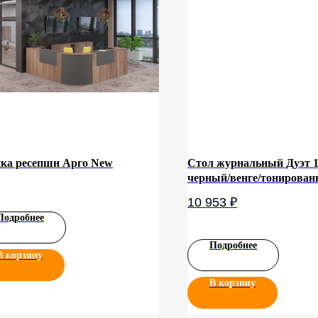
ка ресепшн Арго New
Стол журнальный Дуэт 
черный/венге/тонирован
10 953
₽
Подробнее
Подробнее
В корзину
В корзину