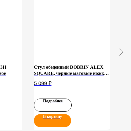
13Н
Стул обеденный DOBRIN ALEX
Шка
ное
SQUARE, черные матовые ножки,
гард
мята ткань (UF860-11B)
5 099
₽
476
Подробнее
В корзину