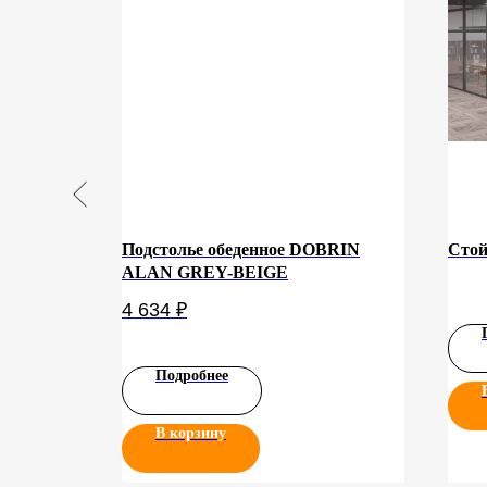
го А-001
Подстолье обеденное DOBRIN
Стой
ALAN GREY-BEIGE
4 634
₽
Подробнее
В корзину