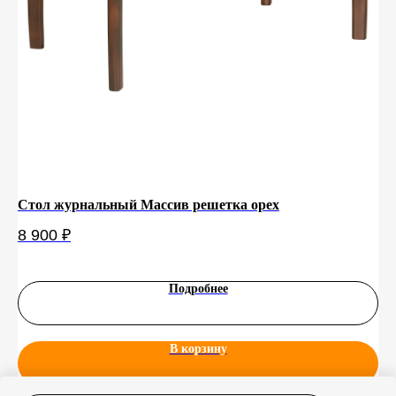
Стол журнальный Массив решетка орех
На
чё
8 900
₽
11
Подробнее
В корзину