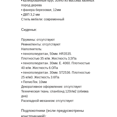
• калиброванный брус 30х40 из массива хвойных
пород дерева
• фанера березовая, 12мм
• ДВП 3,2 мм
Стиль мебели:
современный
Сиденье:
Пружины:
отсутствуют
Ремни/ленты:
отсутствуют
Наполнитель:
• пенополиуретан, 50мм. НR3535.
Плотностью 35 кг/м. Жесткость 3,5Па
• пенополиуретан. 30мм. Е. 4060. Плотностью
40 кг/м. Жесткость 6.ОПа
• пенополиуретан. 30мм. ST2536. Плотностью
25 кг/м3. Жесткость 3.6Па
• ПепиоТек. 10мм
Декоративное оформление:
отсутствует
Техническая ткань:
спанбонд 120г/м2 (обивка
дна)
Раскладной механизм:
отсутствует
Подлокотники (если предусмотрены
конструкцией):