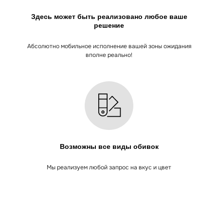
Здесь может быть реализовано любое ваше
решение
Абсолютно мобильное исполнение вашей зоны ожидания
ОСТАЛИСЬ ВОПРОСЫ?
вполне реально!
Оставьте заявку, и наши менеджеры ответят
на все ваши вопросы
+7
Возможны все виды обивок
Отправить
→
Мы реализуем любой запрос на вкус и цвет
Нажимая на кнопку, вы соглашаетесь
с политикой обработки данных