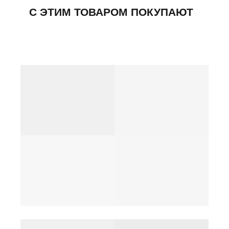
Здравствуйте! Мне понравилась
эта серия. Можете подсказать по
наличию?
ПОКУПАТЕЛЯМ
Доставка, сборка и
Контакты
оплата
Новости
Обмен и возврат
Портфолио