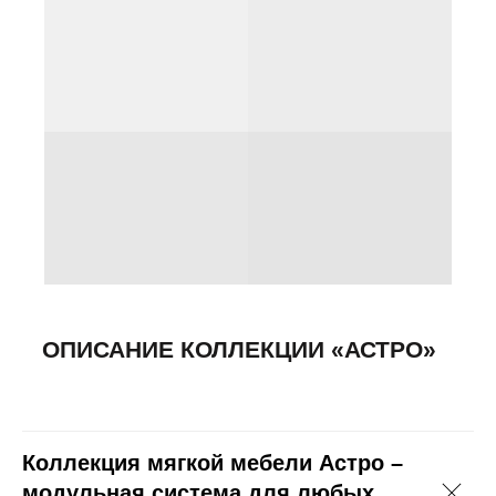
СВЯЖИТЕСЬ С НАМИ
+7(8172)72-20-53
os-mebel@mail.ru
ООО «Офис Стиль»
ИНН 3525113176
ОГРН 1023500886310
Политика конфиденциальности
Разработка сайта: SH
Коллекция мягкой мебели Астро –
модульная система для любых