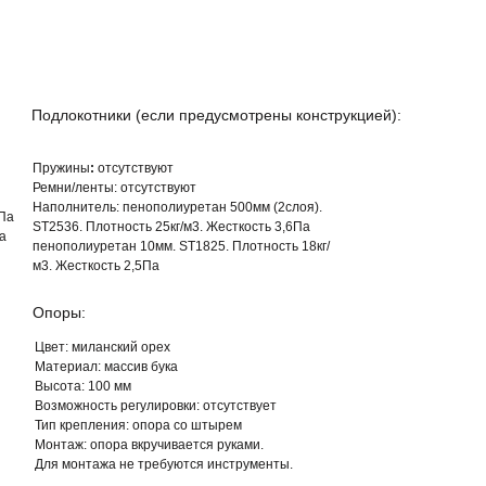
Подлокотники (если предусмотрены конструкцией):
Пружины
:
отсутствуют
Ремни/ленты:
отсутствуют
Наполнитель:
пенополиуретан 500мм (2слоя).
6Па
ST2536. Плотность 25кг/м3. Жесткость 3,6Па
а
пенополиуретан 10мм. ST1825. Плотность 18кг/
м3. Жесткость 2,5Па
Опоры:
Цвет: м
иланский орех
Материал:
массив бука
Высота:
100 мм
Возможность регулировки:
отсутствует
Тип крепления:
опора со штырем
Монтаж:
опора вкручивается руками.
Для монтажа не требуются инструменты.