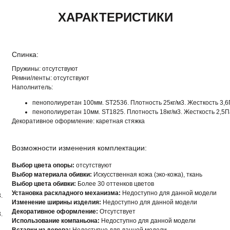
ХАРАКТЕРИСТИКИ
Спинка:
Пружины:
отсутствуют
Ремни/ленты:
отсутствуют
Наполнитель:
пенополиуретан 100мм. ST2536. Плотность 25кг/м3. Жесткость 3,
пенополиуретан 10мм. ST1825. Плотность 18кг/м3. Жесткость 2,5П
Декоративное оформление:
каретная стяжка
Возможности изменения комплектации:
Выбор цвета опоры:
отсутствуют
Выбор материала обивки:
Искусственная кожа (эко-кожа), ткань
Выбор цвета обивки:
Более 30 оттенков цветов
Установка раскладного механизма:
Недоступно для данной модели
.
Изменение ширины изделия:
Недоступно для данной модели
Декоративное оформление:
Отсутствует
.
Использование компаньона:
Недоступно для данной модели