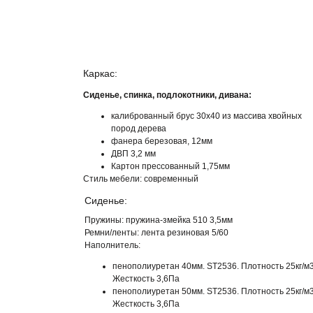
Каркас:
Сиденье, спинка, подлокотники, дивана:
калиброванный брус 30х40 из массива хвойных
пород дерева
фанера березовая, 12мм
ДВП 3,2 мм
Картон прессованный 1,75мм
Стиль мебели:
современный
Сиденье:
Пружины:
пружина-змейка 510 3,5мм
Ремни/ленты:
лента резиновая 5/60
Наполнитель:
пенополиуретан 40мм. ST2536. Плотность 25кг/м3
Жесткость 3,6Па
пенополиуретан 50мм. ST2536. Плотность 25кг/м3
Жесткость 3,6Па