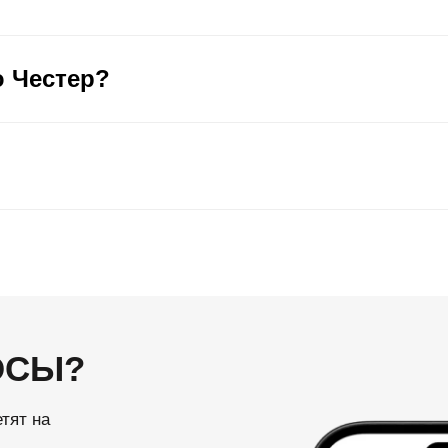
 Честер?
ОСЫ?
тят на