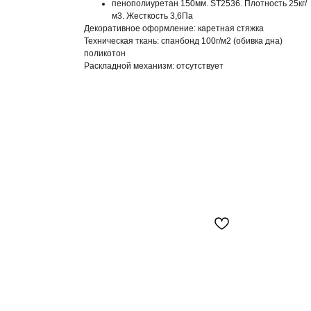
пенополиуретан 150мм. ST2536. Плотность 25кг/
м3. Жесткость 3,6Па
Декоративное оформление:
каретная стяжка
Техническая ткань:
спанбонд 100г/м2 (обивка дна)
поликотон
Раскладной механизм:
отсутствует