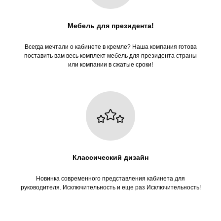
ОСТАЛИСЬ ВОПРОСЫ?
Мебель для президента!
Оставьте заявку, и наши менеджеры ответят
Всегда мечтали о кабинете в кремле? Наша компания готова
на все ваши вопросы
поставить вам весь комплект мебель для президента страны
или компании в сжатые сроки!
+7
Отправить
→
Классический дизайн
Нажимая на кнопку, вы соглашаетесь
с политикой обработки данных
Новинка современного представления кабинета для
руководителя. Исключительность и еще раз Исключительность!
Здравствуйте! Мне понравилась
эта серия. Можете подсказать по