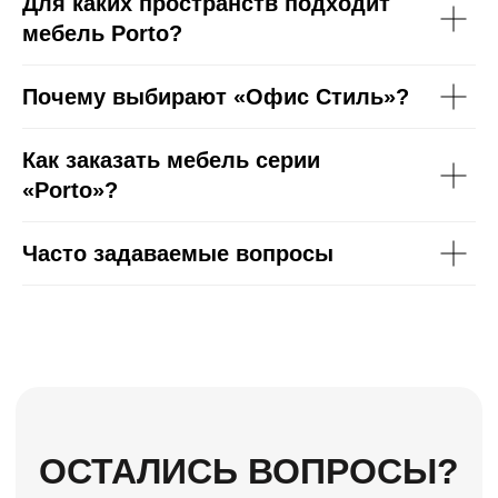
Для каких пространств подходит
os-mebel@mail.ru
мебель Porto?
Почему выбирают «Офис Стиль»?
Как заказать мебель серии
ООО «Офис Стиль»
ИНН 3525113176
«Porto»?
ОГРН 1023500886310
Часто задаваемые вопросы
Политика конфиденциальности
Разработка сайта: SH