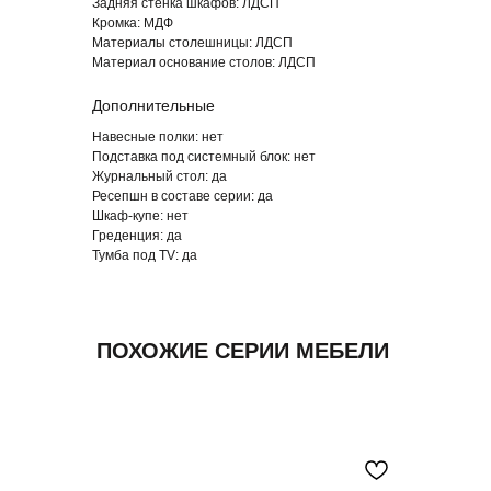
Задняя стенка шкафов:
ЛДСП
Кромка: МДФ
Материалы столешницы:
ЛДСП
Материал основание столов:
ЛДСП
Дополнительные
Навесные полки: нет
ОСНОВНЫЕ ПРЕИМУЩЕСТВА СТОЛОВ
Подставка под системный блок: нет
ДЛЯ ПЕРЕГОВОРОВ «PORTO»
Журнальный стол:
да
Ресепшн в составе серии: да
Шкаф-купе:
нет
Греденция:
да
Тумба под TV:
да