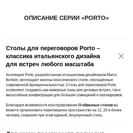
наличию?
Столы для переговоров Porto –
классика итальянского дизайна
для встреч любого масштаба
Коллекция Porto, разработанная итальянским дизайнером Marco
Bortolin, воплощает каноны классического стиля, обогащённые
ПОКУПАТЕЛЯМ
современной функциональностью. Столы для переговоров Porto
позволяют создавать как камерные зоны для деловых встреч, так и
Доставка, сборка и
Контакты
масштабные конфигурации для больших совещаний и президиумов.
оплата
Новости
Благодаря возможности конструирования
О-образных столов
вы
Обмен и возврат
Портфолио
можете организовать переговорное пространство на 12, 20 и более
человек, сохраняя при этом единый, безупречный стиль.
СВЯЖИТЕСЬ С НАМИ
+7(8172)72-20-53