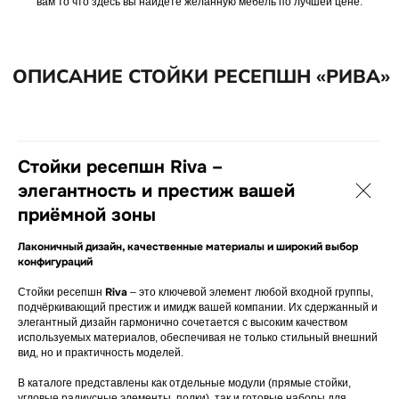
вам то что здесь вы найдете желанную мебель по лучшей цене.
и оплата
Новости
Обмен и возврат
Портфолио
СВЯЖИТЕСЬ С НАМИ
+7(8172)72-20-53
os-mebel@mail.ru
Стойки ресепшн Riva –
элегантность и престиж вашей
приёмной зоны
ООО «Офис Стиль»
Лаконичный дизайн, качественные материалы и широкий выбор
ИНН 3525113176
конфигураций
ОГРН 1023500886310
Riva
Стойки ресепшн
– это ключевой элемент любой входной группы,
подчёркивающий престиж и имидж вашей компании. Их сдержанный и
элегантный дизайн гармонично сочетается с высоким качеством
используемых материалов, обеспечивая не только стильный внешний
Политика конфиденциальности
вид, но и практичность моделей.
В каталоге представлены как отдельные модули (прямые стойки,
Разработка сайта: SH
угловые радиусные элементы, полки), так и готовые наборы для