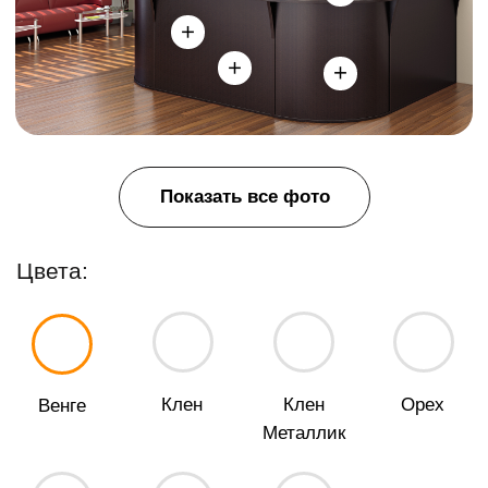
Показать все фото
Цвета:
Клен
Клен
Орех
Венге
Металлик
Белый
Серый
Антрацит
Характеристики:
Материал:
ЛДСП
Страна производитель:
Россия
Толщина столешницы:
22 мм
12 мес.
Гарантия:
Все характеристики