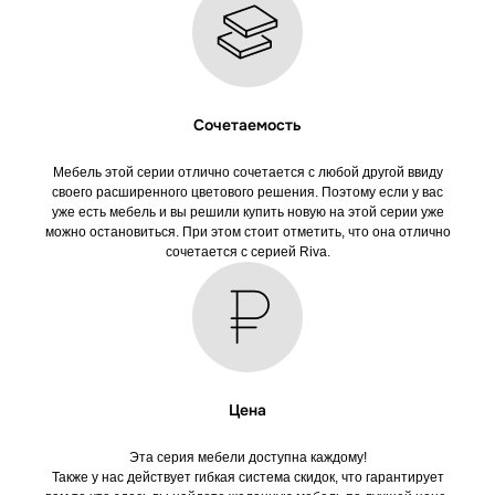
Нажимая на кнопку, вы соглашаетесь
с политикой обработки данных
Сочетаемость
Здравствуйте! Мне понравилась
эта серия. Можете подсказать по
наличию?
Мебель этой серии отлично сочетается с любой другой ввиду
своего расширенного цветового решения. Поэтому если у вас
уже есть мебель и вы решили купить новую на этой серии уже
можно остановиться. При этом стоит отметить, что она отлично
сочетается с серией Riva.
Цена
ПОКУПАТЕЛЯМ
Эта серия мебели доступна каждому!
Также у нас действует гибкая система скидок, что гарантирует
Доставка, сборка
Контакты