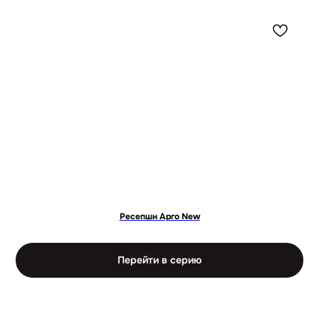
ОСНОВНЫЕ ПРЕИМУЩЕСТВА
РЕСЕПШН «РИВА»
Ресепшн Арго New
Перейти в серию