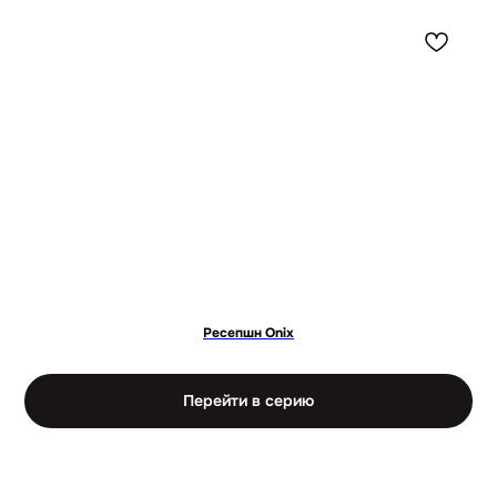
Ресепшн Onix
Перейти в серию
ОПИСАНИЕ СТОЙКИ РЕСЕПШН «РИВА»