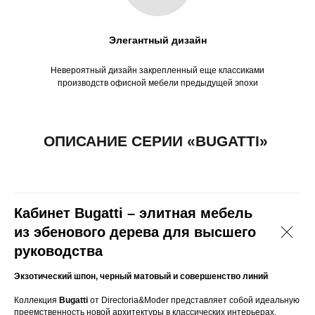
Элегантный дизайн
Здравствуйте! Мне понравилась
эта серия. Можете подсказать по
Невероятный дизайн закрепленный еще классиками
наличию?
производств офисной мебели предыдущей эпохи
Кабинет Bugatti – элитная мебель
из эбенового дерева для высшего
руководства
ПОКУПАТЕЛЯМ
Экзотический шпон, черный матовый и совершенство линий
Доставка, сборка и
Контакты
оплата
Коллекция
Bugatti
от Directoria&Moder представляет собой идеальную
Новости
преемственность новой архитектуры в классических интерьерах.