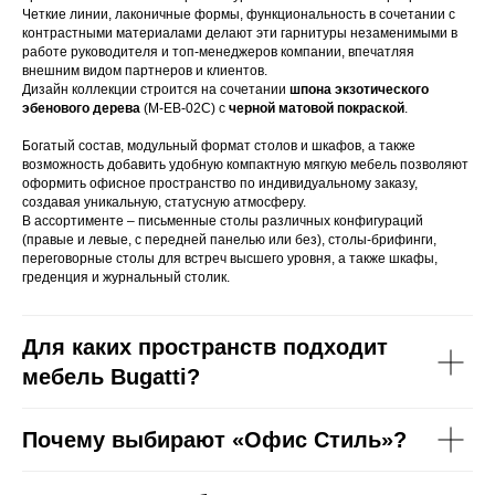
Обмен и возврат
Портфолио
Четкие линии, лаконичные формы, функциональность в сочетании с
контрастными материалами делают эти гарнитуры незаменимыми в
работе руководителя и топ-менеджеров компании, впечатляя
СВЯЖИТЕСЬ С НАМИ
внешним видом партнеров и клиентов.
Дизайн коллекции строится на сочетании
шпона экзотического
+7(8172)72-20-53
эбенового дерева
(M-EB-02C) с
черной матовой покраской
.
os-mebel@mail.ru
Богатый состав, модульный формат столов и шкафов, а также
возможность добавить удобную компактную мягкую мебель позволяют
оформить офисное пространство по индивидуальному заказу,
создавая уникальную, статусную атмосферу.
В ассортименте – письменные столы различных конфигураций
(правые и левые, с передней панелью или без), столы-брифинги,
переговорные столы для встреч высшего уровня, а также шкафы,
ООО «Офис Стиль»
ИНН 3525113176
греденция и журнальный столик.
ОГРН 1023500886310
Для каких пространств подходит
мебель Bugatti?
Политика конфиденциальности
Почему выбирают «Офис Стиль»?
Разработка сайта: SH