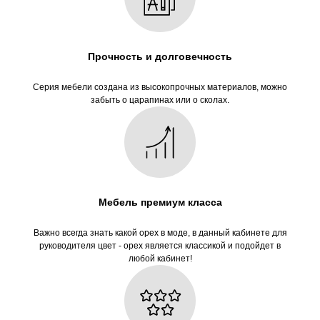
Прочность и долговечность
Серия мебели создана из высокопрочных материалов, можно
ОСТАЛИСЬ ВОПРОСЫ?
забыть о царапинах или о сколах.
Оставьте заявку, и наши менеджеры ответят
на все ваши вопросы
Мебель премиум класса
+7
Важно всегда знать какой орех в моде, в данный кабинете для
руководителя цвет - орех является классикой и подойдет в
любой кабинет!
Отправить
→
Нажимая на кнопку, вы соглашаетесь
с политикой обработки данных