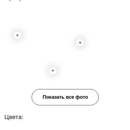
Показать все фото
Цвета:
Эбеновое
дерево
Характеристики:
Шпон
Материал:
Страна производитель:
Россия
Толщина столешницы:
29 мм
12 мес.
Гарантия: