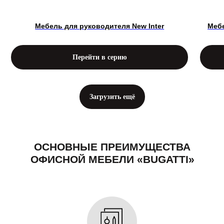
Мебель для руководителя New Inter
Мебе
Перейти в серию
Загрузить ещё