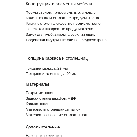
Конструкции и элементы мебели
Формы столов:
прямоугольные, угловые
Кабель каналы столов:
не предусмотрено
Рамка у стекол шкафов:
не предусмотрено
Тип стекла шкафов:
не предусмотрено
Замок для тумб:
замок на верхний ящик
Подсветка внутри шкафа:
не предусмотрено
Толщина каркаса и столешниц
ОСНОВНЫЕ ПРЕИМУЩЕСТВА
Толщина каркаса:
29 мм
ОФИСНОЙ МЕБЕЛИ «BUGATTI»
Толщина столешницы: 29
мм
Материалы
Покрытие: шпон
Задняя стенка шкафов:
МДФ
Кромка: ш
пон
Материалы столешницы:
шпон
Материал основание столов:
шпон
Дополнительные
Навесные полки: нет