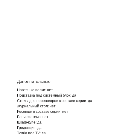
Дополнительные
Навесные полки: нет
Подставка под системный блок: да
Столы для переговоров в составе серии:
да
Журнальный стол:
нет
Ресепшн в составе серии:
нет
Бенч-система:
нет
Шкаф-купе:
да
Греденция:
да
Тумба под TV:
да