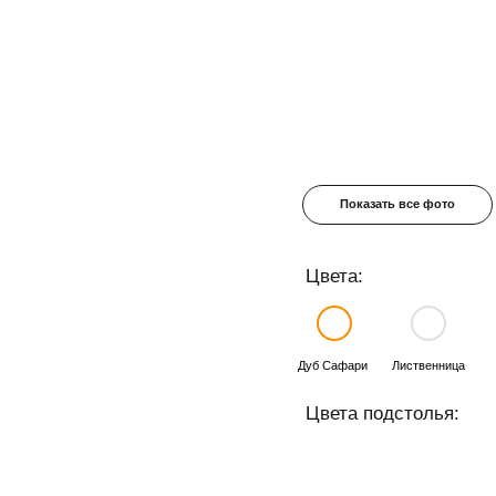
Показать все фото
Цвета:
Дуб Сафари
Лиственница
Батл Рок
Цвета подстолья:
Металлик
Серый
Белый