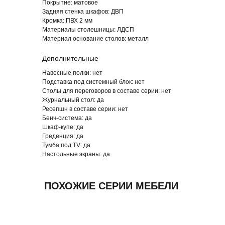
Покрытие:
матовое
ОФИСНОЙ МЕБЕЛИ «MOVE UP»
Задняя стенка шкафов:
ДВП
Кромка:
ПВХ 2 мм
Материалы столешницы:
ЛДСП
Материал основание столов:
металл
Дополнительные
Навесные полки: нет
Подставка под системный блок: нет
Столы для переговоров в составе серии:
нет
Журнальный стол:
да
Ресепшн в составе серии: нет
Бенч-система:
да
Шкаф-купе:
да
Греденция:
да
Тумба под TV:
да
Настольные экраны:
да