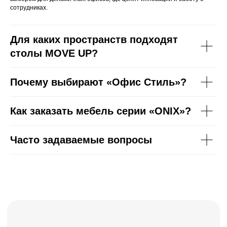
сотрудниках.
ООО «Офис Стиль»
ИНН 3525113176
Для каких пространств подходят
ОГРН 1023500886310
столы MOVE UP?
Политика конфиденциальности
Почему выбирают «Офис Стиль»?
Разработка сайта: SH
Как заказать мебель серии «ONIX»?
Часто задаваемые вопросы