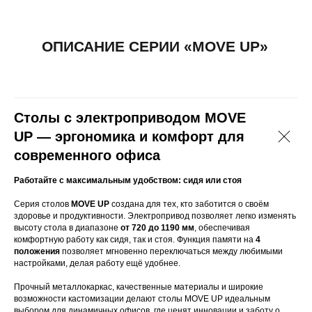
Столы с электроприводом MOVE
ПОКУПАТЕЛЯМ
UP — эргономика и комфорт для
Доставка, сборка и
Контакты
современного офиса
оплата
Новости
Работайте с максимальным удобством: сидя или стоя
Обмен и возврат
Портфолио
Серия столов
MOVE UP
создана для тех, кто заботится о своём
здоровье и продуктивности. Электропривод позволяет легко изменять
СВЯЖИТЕСЬ С НАМИ
высоту стола в диапазоне
от 720 до 1190 мм
, обеспечивая
комфортную работу как сидя, так и стоя. Функция памяти на
4
+7(8172)72-20-53
положения
позволяет мгновенно переключаться между любимыми
настройками, делая работу ещё удобнее.
os-mebel@mail.ru
Прочный металлокаркас, качественные материалы и широкие
возможности кастомизации делают столы MOVE UP идеальным
выбором для динамичных офисов, где ценят инновации и заботу о