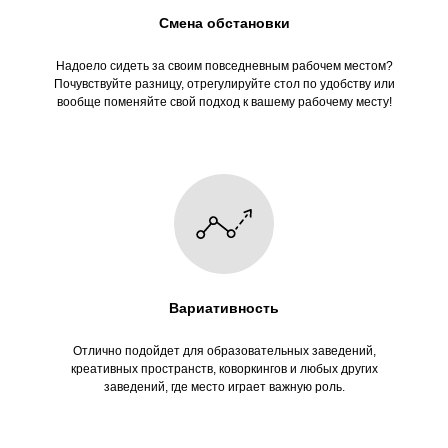
на все ваши вопросы
Смена обстановки
Надоело сидеть за своим повседневным рабочем местом?
Почувствуйте разницу, отрегулируйте стол по удобству или
вообще поменяйте свой подход к вашему рабочему месту!
+7
Отправить
→
Нажимая на кнопку, вы соглашаетесь
с политикой обработки данных
Вариативность
Здравствуйте! Мне понравилась
Отлично подойдет для образовательных заведений,
эта серия. Можете подсказать по
наличию?
креативных пространств, коворкингов и любых других
заведений, где место играет важную роль.