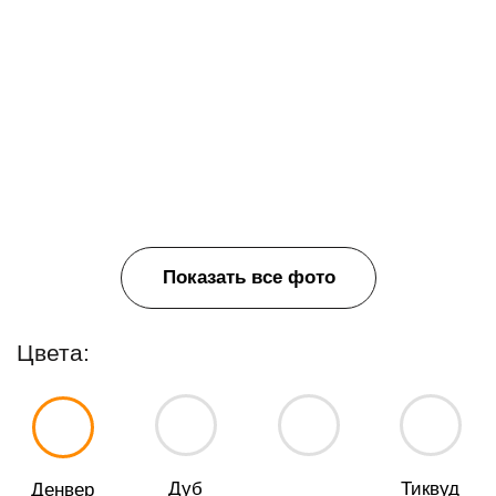
Показать все фото
Цвета:
Дуб
Тиквуд
Денвер
Дуб Аттик
Аризона
Светлый
Светлый
Белый
Бриллиант
Цвета подстолья:
Антрацит
Капучино
Латте
Серый